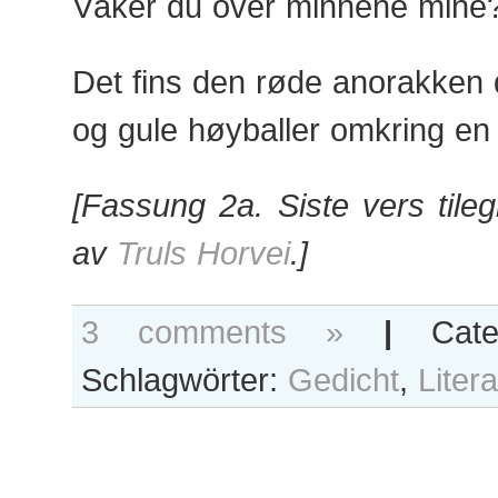
Våker du over minnene mine
Det fins den røde anorakken 
og gule høyballer omkring en l
[Fassung 2a. Siste vers tilegn
av
Truls Horvei
.]
3 comments »
|
Cate
Schlagwörter:
Gedicht
,
Litera