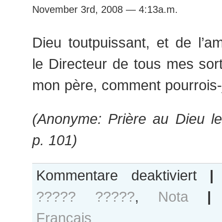
November 3rd, 2008 — 4:13a.m.
Dieu toutpuissant, et de l’a
le Directeur de tous mes sor
mon père, comment pourrois-
(Anonyme: Prière au Dieu le
p. 101)
für
Kommentare deaktiviert
|
Nichtig?
????? ?????
,
Nota
|
S
Français