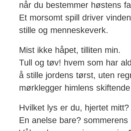
når du bestemmer høstens fa
Et morsomt spill driver vinde
stille og menneskeverk.
Mist ikke håpet, tilliten min.
Tull og tøv! hvem som har ald
å stille jordens tørst, uten reg
mørklegger himlens skiftende 
Hvilket lys er du, hjertet mitt?
En anelse bare? sommerens