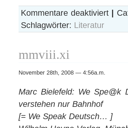
für
Kommentare deaktiviert
|
Cat
mmviii.xii
Schlagwörter:
Literatur
mmviii.xi
November 28th, 2008 — 4:56a.m.
Marc Bielefeld: We Spe@k 
verstehen nur Bahnhof
[= We Speak Deutsch… ]