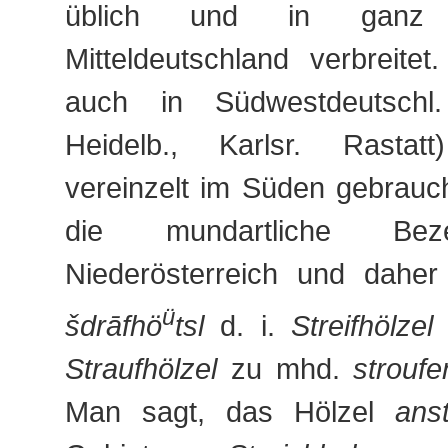
üblich und in ganz
Mitteldeutschland verbreite
auch in Südwestdeutschl. 
Heidelb., Karlsr. Rasta
vereinzelt im Süden gebrauch
die mundartliche Bez
Niederösterreich und dahe
ü
šdrāfhö
tsl
d. i.
Streifhölzel
o
Straufhölzel
zu mhd.
stroufe
Man sagt, das Hölzel
anst