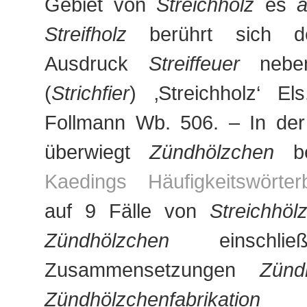
Gebiet von
Streichholz
es
a
Streifholz
berührt sich der
Ausdruck
Streiffeuer
neb
(
Strichfier
) ‚Streichholz‘ E
Follmann Wb. 506. – In der 
überwiegt
Zündhölzchen
be
Kaedings Häufigkeitswörter
auf 9 Fälle von
Streichhöl
Zündhölzchen
einschließ
Zusammensetzungen
Zünd
Zündhölzchenfabrikation
us