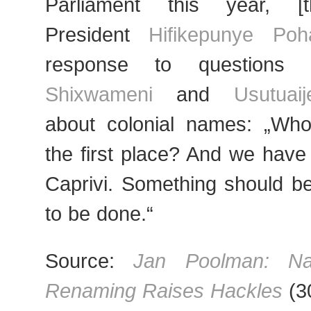
Parliament this year, [
President
Hifikepunye Po
response to question
Shixwameni
and
Usutua
about colonial names: „Who 
the first place? And we have 
Caprivi. Something should b
to be done.“
Source:
Jan Poolman: Nam
Renaming Raises Hackles
(3