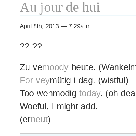
Au jour de hui
April 8th, 2013 — 7:29a.m.
?? ??
Zu ve
moody
heute. (Wankelm
For vey
mütig i dag. (wistful)
Too wehmodig
today
. (oh dea
Woeful, I might add.
(er
neut
)