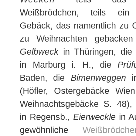
Weißbrödchen, teils ein 
Gebäck, das namentlich zu O
zu Weihnachten gebacken
Gelbweck
in Thüringen, di
in Marburg i. H., die
Prü
Baden, die
Bimenweggen
in
(Höfler, Ostergebäcke Wie
Weihnachtsgebäcke S. 48),
in Regensb.,
Eierweckle
in A
gewöhnliche
Weißbrödche