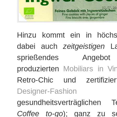
Hinzu kommt ein in höchst 
dabei auch
zeitgeistigen
La
sprießendes Angebot
produzierten
Mobiliars in Vi
Retro-Chic und zertifizi
Designer-Fashion
m
gesundheitsverträglichen T
Coffee to-go
); ganz zu s