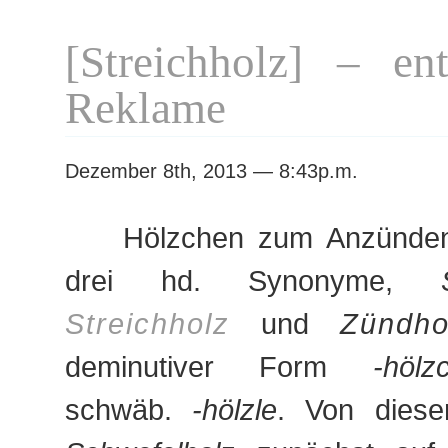
[Streichholz] – en
Reklame
Dezember 8th, 2013 — 8:43p.m.
Hölzchen zum Anzünden
drei hd. Synonyme,
Streichholz
und
Zündho
deminutiver Form
-hölz
schwäb.
-hölzle
. Von diese