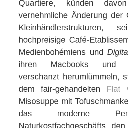
Quartiere, künden davo
vernehmliche Änderung der 
Kleinhändlerstrukturen,
hochpreisige Café-Etablisse
Medienbohémiens und
Digit
ihren Macbooks und Ta
verschanzt herumlümmeln, stri
dem fair-gehandelten
Flat 
Misosuppe mit Tofuschmanker
das moderne Pen
Naturkostfachgeschäfts, den