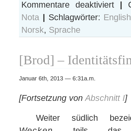
für
Kommentare deaktiviert
|
C
Au
Nota
|
Schlagwörter:
Englis
jour
de
Norsk
,
Sprache
hui
[Brod] – Identitätsfi
Januar 6th, 2013 — 6:31a.m.
[Fortsetzung von
Abschnitt I
]
Weiter südlich bez
Wecken
teils das ge