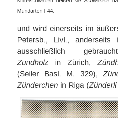
Mittelschwaben heißen sie
Schwäbele
nac
Mundarten I 44.
und wird einerseits im äußer
Petersb., Livl., anderseits 
ausschließlich gebrauch
Zundholz
in Zürich,
Zündh
(Seiler Basl. M. 329),
Zün
Zünderchen
in Riga (
Zünderli