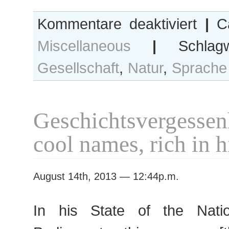
für
Kommentare deaktiviert
|
Ca
Sprachpans
Miscellaneous
|
Schlagw
Gesellschaft
,
Natur
,
Sprache
Geschichtsverges
cool names, rich in h
August 14th, 2013 — 12:44p.m.
In his State of the Nati