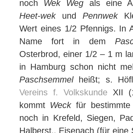
noch
Wek Weg
als eine A
Heet-wek
und
Pennwek
Kle
Wert eines 1/2 Pfennigs. In 
Name fort in dem
Pas
Osterbrod, einer 1/2 – 1 m la
in Hamburg schon nicht me
Paschsemmel
heißt; s. Höf
Vereins f. Volkskunde
XII (
kommt
Weck
für bestimmte
noch in Krefeld, Siegen, Pade
Halberst., Eisenach (für eine S