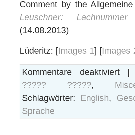
Comment by the Allgemeine
Leuschner: Lachnummer
(14.08.2013)
Lüderitz: [
Images 1
] [
Images 
für
Kommentare deaktiviert
|
Geschich
????? ?????
,
Misc
&
cool
Schlagwörter:
English
,
Gesc
names,
rich
Sprache
in
history