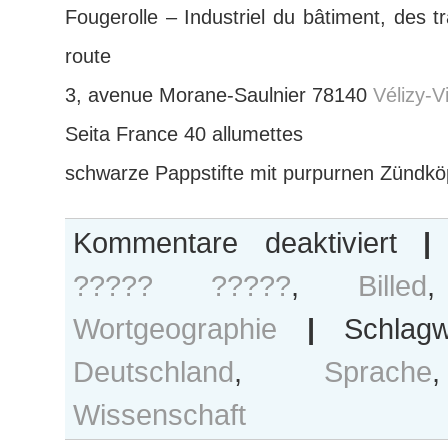
Fougerolle – Industriel du bâtiment, des t
route
3, avenue Morane-Saulnier 78140
Vélizy-V
Seita France 40 allumettes
schwarze Pappstifte mit purpurnen Zündkö
für
Kommentare deaktiviert
|
[Streichho
????? ?????
,
Billed
–
entflamm
Wortgeographie
|
Schlagw
Reklame
Deutschland
,
Sprache
Wissenschaft