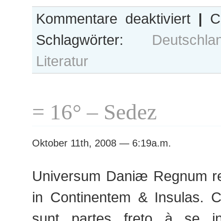
für
Kommentare deaktiviert
|
Ca
??
Schlagwörter:
Deutschla
Literatur
= 16° – Sedez
Oktober 11th, 2008 — 6:19a.m.
Universum Daniæ Regnum rect
in Continentem & Insulas. C
sunt partes freto à se in