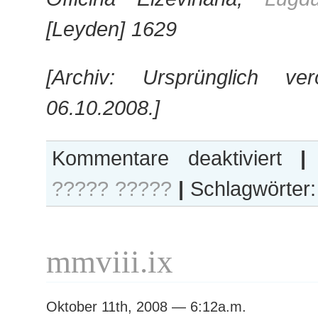
[Leyden] 1629
[Archiv: Ursprünglich ver
06.10.2008.]
für
Kommentare deaktiviert
|
=
????? ?????
|
Schlagwörter
16°
–
Sedez
mmviii.ix
Oktober 11th, 2008 — 6:12a.m.