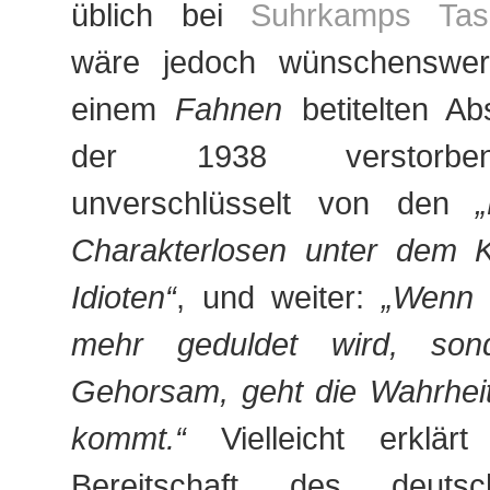
üblich bei
Suhrkamps Tas
wäre jedoch wünschenswer
einem
Fahnen
betitelten Abs
der 1938 verstorbe
unverschlüsselt von den
Charakterlosen unter dem
Idioten“
, und weiter:
„Wenn 
mehr geduldet wird, son
Gehorsam, geht die Wahrheit
kommt.“
Vielleicht erklär
Bereitschaft des deutsc