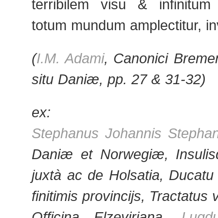
terribilem visu & infinit
totum mundum amplectitur, in
(
I.M. Adami
, Canonici Bremen
situ Daniæ, pp. 27 & 31-32)
ex:
Stephanus Johannis Stephan
Daniæ et Norwegiæ, Insulisq
juxtà ac de Holsatia, Ducatu 
finitimis provincijs, Tractatus v
Officina Elzeviriana,
Lugd