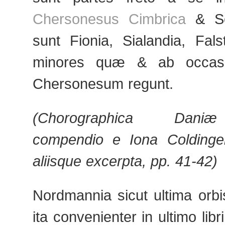
Chersonesus Cimbrica
& Sc
sunt Fionia, Sialandia, Fal
minores quæ & ab occa
Chersonesum regunt.
(Chorographica Daniæ 
compendio e Iona Colding
aliisque excerpta, pp. 41-42)
Nordmannia sicut ultima orbis
ita convenienter in ultimo libr