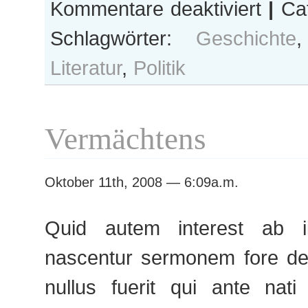
für
Kommentare deaktiviert
|
Cat
mmviii.ix
Schlagwörter:
Geschichte
Literatur
,
Politik
Vermächtens
Oktober 11th, 2008 — 6:09a.m.
Quid autem interest ab i
nascentur sermonem fore de 
nullus fuerit qui ante nati