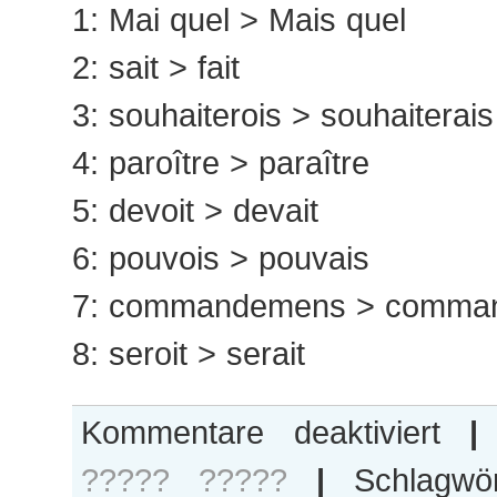
1: Mai quel > Mais quel
2: sait > fait
3: souhaiterois > souhaiterais
4: paroître > paraître
5: devoit > devait
6: pouvois > pouvais
7: commandemens > comma
8: seroit > serait
für
Kommentare deaktiviert
|
Gnadens
????? ?????
|
Schlagwö