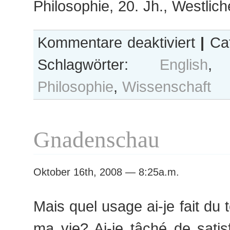
Philosophie, 20. Jh., Westli
für
Kommentare deaktiviert
|
Cat
mmviii.x
Schlagwörter:
English
Philosophie
,
Wissenschaft
Gnadenschau
Oktober 16th, 2008 — 8:25a.m.
Mais quel usage ai-je fait du
ma vie? Ai-je tâché de satis