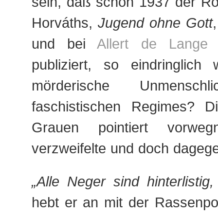
sein, daß schon 1937 der 
Horváths,
Jugend ohne Gott
und bei
Allert de Lange
i
publiziert, so eindringlic
mörderische Unmenschli
faschistischen Regimes? 
Grauen pointiert vorwe
verzweifelte und doch dageg
„Alle Neger sind hinterlistig,
hebt er an mit der Rassenpoli