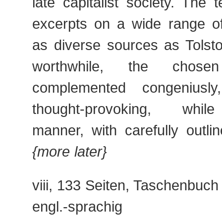
late capitalist society. The 
excerpts on a wide range of
as diverse sources as Tolst
worthwhile, the chose
complemented congeniusl
thought-provoking, while
manner, with carefully outl
{more later}
viii, 133 Seiten, Taschenbuch
engl.-sprachig