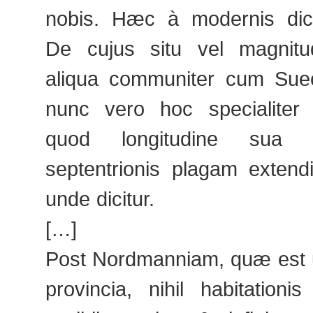
nobis. Hæc à modernis dici
De cujus situ vel magnitu
aliqua communiter cum Sueo
nunc vero hoc specialiter
quod longitudine sua 
septentrionis plagam extend
unde dicitur.
[…]
Post Nordmanniam, quæ est 
provincia, nihil habitation