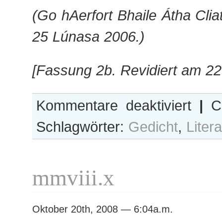
(Go hAerfort Bhaile Átha Clia
25 Lúnasa 2006.)
[Fassung 2b. Revidiert am 22
für
Kommentare deaktiviert
|
Ca
Moira
Schlagwörter:
Gedicht
,
Litera
mmviii.x
Oktober 20th, 2008 — 6:04a.m.