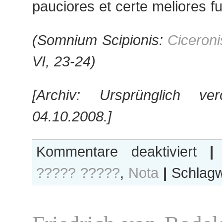
pauciores et certe meliores fu
(Somnium Scipionis:
Ciceroni
VI, 23-24)
[Archiv: Ursprünglich ver
04.10.2008.]
für
Kommentare deaktiviert
|
Vermächt
????? ?????
,
Nota
|
Schlagw