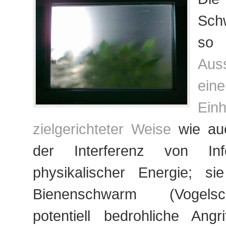
Sch
s
Aus
eine
Ei
zielgerichteter Weise
wie au
der Interferenz von Inf
physikalischer Energie; si
Bienenschwarm (Vogels
potentiell bedrohliche Angri