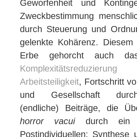
Geworfenheit und Konting
Zweckbestimmung menschlic
durch Steuerung und Ordnun
gelenkte Kohärenz. Diesem p
Erbe gehorcht auch da
Komplexitätsreduzie
Arbeitsteiligkeit
, Fortschritt 
und Gesellschaft durc
(endliche) Beiträge, die Ü
horror vacui
durch ein P
Postindividuellen: Synthese 