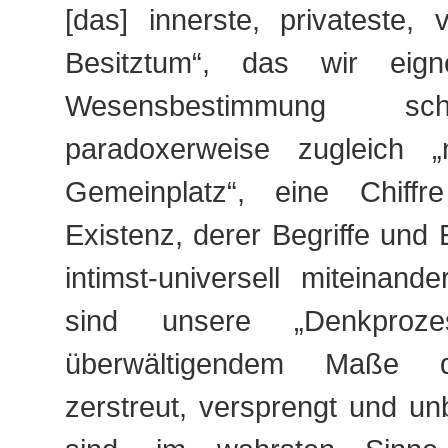
[das] innerste, privateste, 
Besitztum“, das wir eig
Wesensbestimmung sc
paradoxerweise zugleich „mi
Gemeinplatz“, eine Chiffr
Existenz, derer Begriffe und 
intimst-universell miteinande
sind unsere „Denkproz
überwältigendem Maße dif
zerstreut, versprengt und un