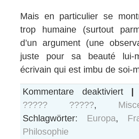
Mais en particulier se mont
trop humaine (surtout parm
d’un argument (une observa
juste pour sa beauté lui-
écrivain qui est imbu de soi
für
Kommentare deaktiviert
|
Le
????? ?????
,
Misc
caractère
de
Schlagwörter:
Europa
,
Fr
l’autre,
est-
Philosophie
il