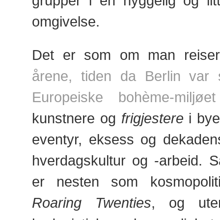
grupper i en hyggelig og li
omgivelse.
Det er som om man reiser
årene, tiden da Berlin var s
Europeiske bohème-miljøet
kunstnere og
frigjestere
i byen
eventyr, eksess og dekaden
hverdagskultur og -arbeid. 
er nesten som kosmopoli
Roaring Twenties
, og ute