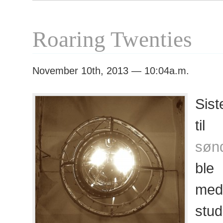
invariabl
Roaring Twenties
November 10th, 2013 — 10:04a.m.
Sist
til
søn
ble
me
stud