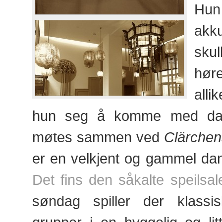
Hun
akk
sku
hø
all
hun seg å komme med da 
møtes sammen ved
Clärchen
er en velkjent og gammel dans
Det fins den såkalte speilsal
søndag spiller der klassis