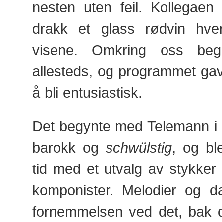
nesten uten feil. Kollegaen
drakk et glass rødvin hvert
visene. Omkring oss begei
allesteds, og programmet ga
å bli entusiastisk.
Det begynte med Telemann i det
barokk og
schwülstig
, og ble
tid med et utvalg av stykker 
komponister. Melodier og d
fornemmelsen ved det, bak d