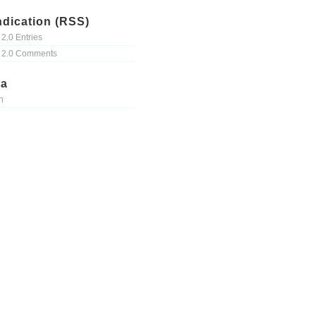
dication (RSS)
2.0 Entries
 2.0 Comments
ta
n