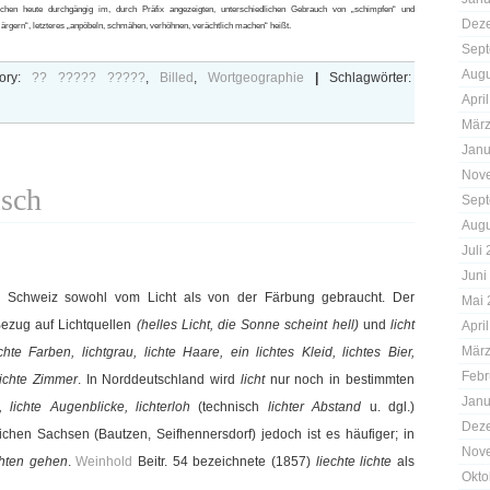
schen heute durchgängig im, durch Präfix angezeigten, unterschiedlichen Gebrauch von „schimpfen“ und
Dez
h ärgern“, letzteres „anpöbeln, schmähen, verhöhnen, verächtlich machen“ heißt.
Sept
Augu
ory:
?? ????? ?????
,
Billed
,
Wortgeographie
|
Schlagwörter:
Apri
März
Janu
Nov
isch
Sept
Augu
Juli
Juni
d Schweiz sowohl vom Licht als von der Färbung gebraucht. Der
Mai 
ezug auf Lichtquellen
(helles Licht, die Sonne scheint hell)
und
licht
Apri
März
ichte Farben, lichtgrau, lichte Haare, ein lichtes Kleid, lichtes Bier,
Febr
lichte Zimmer
. In Norddeutschland wird
licht
nur noch in bestimmten
Janu
, lichte Augenblicke, lichterloh
(technisch
lichter Abstand
u. dgl.)
Dez
ichen Sachsen (Bautzen, Seifhennersdorf) jedoch ist es häufiger; in
Nov
chten gehen
.
Weinhold
Beitr. 54 bezeichnete (1857)
liechte lichte
als
Okto