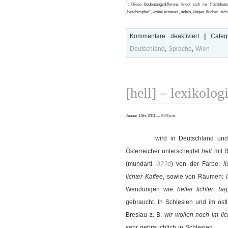
1
: Diese Bedeutungsdifferenz findet sich im Hochdeut
„beschimpfen“, wobei ersteres „tadeln, klagen, fluchen, sic
für
Kommentare deaktiviert
|
Categ
[schelten]
Deutschland
,
Sprache
,
Wien
–
visualisiert
[hell] – lexikolog
Januar 13th, 2011 — 6:37a.m.
wird in Deutschland un
Österreicher unterscheidet
hell
mit B
(mundartl.
li??d
) von der Farbe:
l
lichter Kaffee
, sowie von Räumen:
Wendungen wie
heller lichter Tag
gebraucht. In Schlesien und im östl
Breslau z. B.
wir wollen noch im li
sehr gebräuchlich in Schlesien.