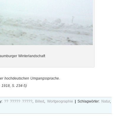
aumburger Winterlandschaft
 der hochdeutschen Umgangssprache.
 1918, S. 234-5)
y:
?? ????? ?????
,
Billed
,
Wortgeographie
|
Schlagwörter:
Natur
,
ch