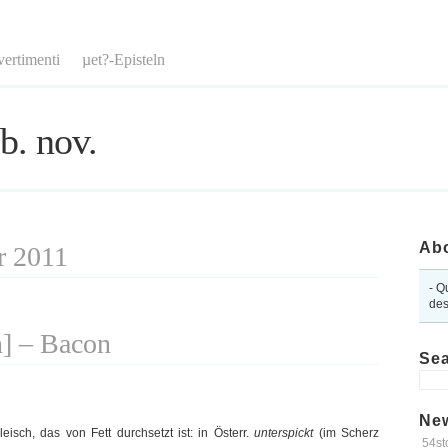
vertimenti
µet?-Episteln
b. nov.
Abo
r 2011
- Q
des
n] – Bacon
Se
New
eisch, das von Fett durchsetzt ist: in Österr.
unterspickt
(im Scherz
54st