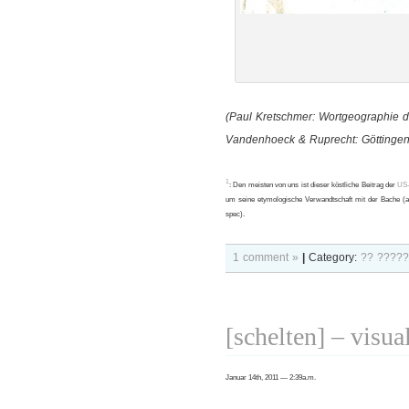
(Paul Kretschmer: Wortgeographie
Vandenhoeck & Ruprecht: Göttingen
1
: Den meisten von uns ist dieser köstliche Beitrag der
US-
um seine etymologische Verwandtschaft mit der Bache 
spec).
1 comment »
|
Category:
?? ?????
[schelten] – visual
Januar 14th, 2011 — 2:39a.m.