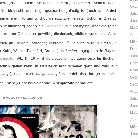
lten
‚erregt tadeln, Vorwürfe machen‘,
schimpfen
‚Schmähworte
Okto
Norddeutschl. der Umgangssprache geläufig ist (auch das Subst.
Juli
 immer mehr ab und wird durch
schimpfen
ersetzt. Schon in Breslau
Juni
. In Württemberg sagen die
Gebildeten
nur
schimpfen
, aber die reine
Mai 
 das dem Gebildeten gewählt, dichterisch, biblisch vorkommt. Auch
Apri
März
Fn
lich (in Heidelb.
schenne
) vertreten
): als hd. wird mir teils (in
Febr
(in Kobl., Wiesb., Frankfurt, Darmst.)
schimpfen
angegeben. In Bayern
Janu
chmeller
Wb. II 416 wird dort
schelten
„vorzugsweise für fluchen“
Dez
tlich gelten kann. In Österreich fehlt
schelten
ganz und wird nur
Nov
chimpft, er hat mich ausgeschimpft
bedeutet also dort ‚er hat sehr
Okto
1
n‘, nicht ‚er hat beleidigende Schimpfworte gebraucht‘.
Sept
Augu
Juli
. 122. Els. Wb. II 412. Follmann Wb. 438.
Juni
Mai 
Apri
März
Janu