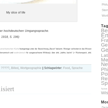
Phil
Stem
My slice of life
Wort
Ta
Ber
 der hochdeutschen Umgangssprache.
En
 1918, S. 196)
Fr
Ge
Ge
amerikanischen Küche
heutigentags unter der Bezeichnung „Bacon“ bekannt. Weniger verbreitet ist das Wissen
(alemannisch und
waidmännisch
für ausgewachsene Wildsau): über ahd. „bahho, bacho“ (= Rückenspeck, ahd.
Lat
Me
Ne
 ?????
,
Billed
,
Wortgeographie
|
Schlagwörter:
Food
,
Sprache
Ph
Pol
Re
Sp
isiert
Technik
Wis
Mon
Dez