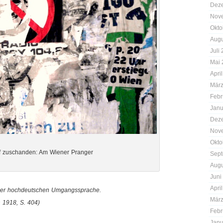
Dez
Nov
Okto
Augu
Juli
Mai 
Apri
März
Febr
Janu
Dez
Nov
Okto
f zuschanden: Am Wiener Pranger
Sept
Augu
Juni
Apri
 der hochdeutschen Umgangssprache.
März
 1918, S. 404)
Febr
Janu