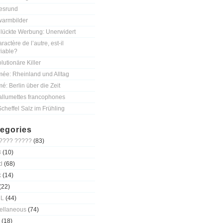
esrund
armbilder
lückte Werbung: Unerwidert
ractère de l’autre, est-il
riable?
lutionäre Killer
mée: Rheinland und Alltag
mé: Berlin über die Zeit
allumettes francophones
Scheffel Salz im Frühling
egories
???? ?????
(83)
3
(10)
d
(68)
k
(14)
(22)
 L
(44)
ellaneous
(74)
(18)