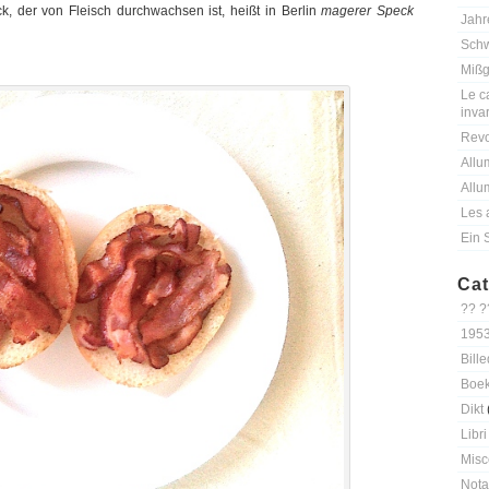
k, der von Fleisch durchwachsen ist, heißt in Berlin
magerer Speck
Jahr
Schw
Mißg
Le ca
inva
Revo
Allu
Allu
Les 
Ein 
Cat
?? ?
195
Bille
Boe
Dikt
Libri
Misc
Nota