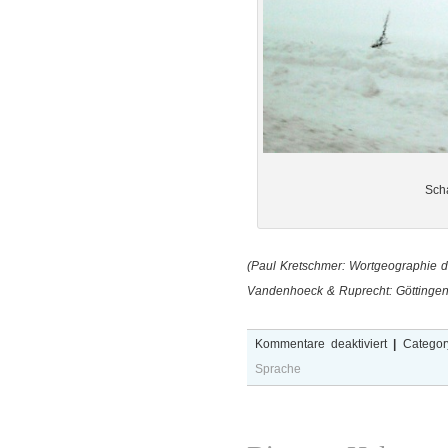
Sch
(Paul Kretschmer: Wortgeographie
Vandenhoeck & Ruprecht: Göttingen
für
Kommentare deaktiviert
|
Categor
[hell]
Sprache
–
lexikologis