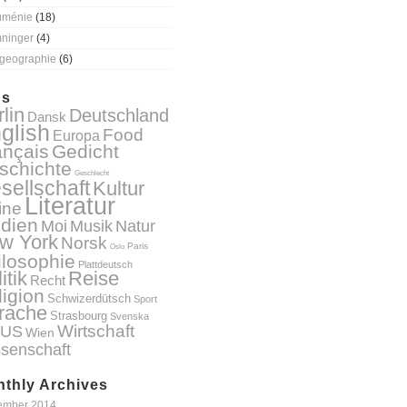
uménie
(18)
ninger
(4)
geographie
(6)
gs
lin
Deutschland
Dansk
glish
Food
Europa
ançais
Gedicht
schichte
Geschlecht
sellschaft
Kultur
Literatur
ine
dien
Natur
Moi
Musik
w York
Norsk
Paris
Oslo
ilosophie
Plattdeutsch
itik
Reise
Recht
ligion
Schwizerdütsch
Sport
rache
Strasbourg
Svenska
Wirtschaft
US
Wien
senschaft
thly Archives
ember 2014