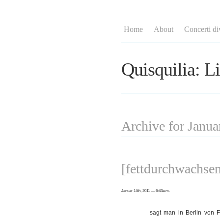
Home
About
Concerti di
Quisquilia: Li
Archive for Janua
[fettdurchwachse
Januar 14th, 2011 — 6:43a.m.
sagt man in Berlin von Fl