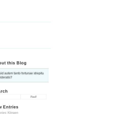
ut this Blog
uid autem tanto fortunae strepitu
ideratis?
arch
 Entries
ories: Klingen