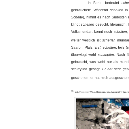
In Berlin bedeutet
sche
gebrauchen‘. Während
schelten
in 
Schelte
), nimmt es nach Südosten
klingt
schelten
gesucht, literarisch
Volksmundart kennt noch
schelten
,
weiter westlich ist
schelten
mundart
Saarbr., Pfalz, Els.)
schelten
, teils 
überwiegt wohl
schimpfen
. Nach
S
gebraucht, was wohl nur als mundar
schimpfen
gesagt.
Er hat sehr ges
gescholten, er hat mich ausgescholte
Fn
) Vgl.
Meisinger
Wb. v. Rappenau 162. Autenrieth Pfälz. Id