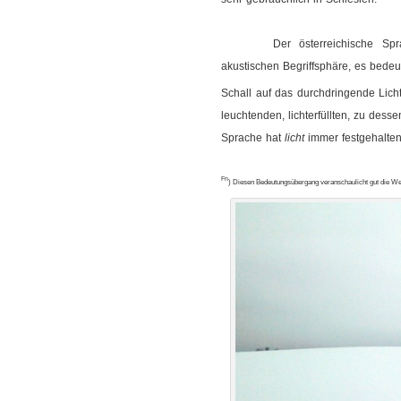
Der österreichische Sp
akustischen Begriffsphäre, es bedeu
Schall auf das durchdringende Lic
leuchtenden, lichterfüllten, zu des
Sprache hat
licht
immer festgehalten
Fn
) Diesen Bedeutungsübergang veranschaulicht gut die 