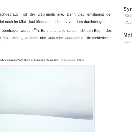
Syn
rachgebrauch ist der ursprünglichere. Denn
hell
entstammt der
RSS 
tet noch im Mhd. ‚laut tönend‘ und ist erst von dem durchdringenden
RSS
Fn
ht übertragen worden
). Es enthält also selbst nicht den Begriff des
Me
sen Bezeichnung vielmehr ahd.
lioht
mhd.
lieht
diente. Die dichterische
Logi
.
Wendung
ein glockenheller Himmel
, die Spieß Id. 99 aus dem
Hennebergischen
anführt.