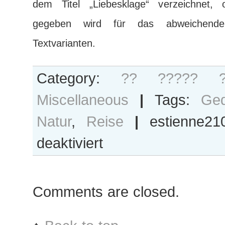
dem Titel „Liebesklage“ verzeichnet,
gegeben wird für das abweichen
Textvarianten.
Category:
?? ????? ?
Miscellaneous
|
Tags:
Ged
Natur
,
Reise
|
estienne2
für
deaktiviert
Bis
zum
Hals
Comments are closed.