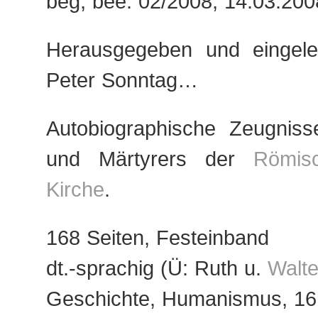
beg, bee: 02/2008, 14.03.200
Herausgegeben und eingele
Peter Sonntag…
Autobiographische Zeugniss
und Märtyrers der
Römisc
Kirche
.
168 Seiten, Festeinband
dt.-sprachig (Ü: Ruth u.
Walte
Geschichte, Humanismus, 16.