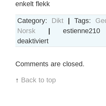
enkelt flekk
Category:
Dikt
|
Tags:
Ged
Norsk
|
estienne2
für
deaktiviert
Norske
haiku
Comments are closed.
↑
Back to top