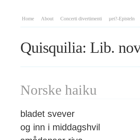
Home
About
Concerti divertimenti
µet?-Episteln
Quisquilia: Lib. nov
Norske haiku
bladet svever
og inn i middagshvil