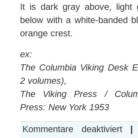
It is dark gray above, light
below with a white-banded bl
orange crest.
ex:
The Columbia Viking Desk En
2 volumes),
The Viking Press / Columb
Press: New York 1953
für
Kommentare deaktiviert
|
Kant,