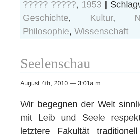
????? ?????
,
1953
|
Schlag
Paris,
kingbird
Geschichte
,
Kultur
,
N
(1953)
Philosophie
,
Wissenschaft
Seelenschau
August 4th, 2010 — 3:01a.m.
Wir begegnen der Welt sinnlic
mit Leib und Seele respekt
letztere Fakultät traditionel