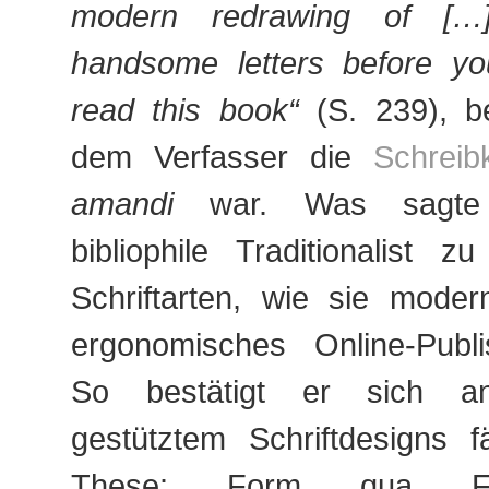
modern redrawing of […]
handsome letters before y
read this book“
(S. 239), be
dem Verfasser die
Schreib
amandi
war. Was sagte 
bibliophile Traditionalist 
Schriftarten, wie sie mode
ergonomisches Online-Publ
So bestätigt er sich an
gestütztem Schriftdesigns f
These: Form qua Fu