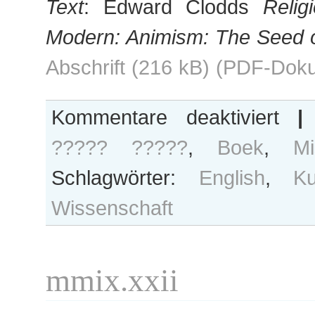
Text
: Edward Clodds
Relig
Modern: Animism: The Seed o
Abschrift (216 kB) (PDF-Dok
für
Kommentare deaktiviert
|
Seelensc
????? ?????
,
Boek
,
Mi
Schlagwörter:
English
,
Ku
Wissenschaft
mmix.xxii