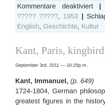
für
Kommentare deaktiviert
|
Berlin,
????? ?????
,
1953
|
Schla
Marlowe,
Directoir
English
,
Geschichte
,
Kultur
style
(1953)
Kant, Paris, kingbir
September 3rd, 2011 — 10:20p.m.
Kant, Immanuel,
(p. 649)
1724-1804, German philosoph
greatest figures in the histor