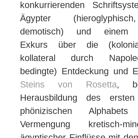
konkurrierenden Schriftsys
Ägypter (hieroglyphisch
demotisch) und einem fa
Exkurs über die (kolonial
kollateral durch Napol
bedingte) Entdeckung und En
Steins von Rosetta
, be
Herausbildung des erste
phönizischen Alphabet
Vermengung kretisch-mi
ägyptischer Einflüsse mit de