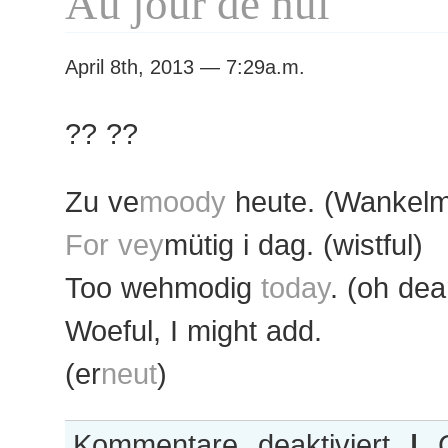
Au jour de hui
April 8th, 2013 — 7:29a.m.
?? ??
Zu ve
moody
heute. (Wankelm
For vey
mütig i dag. (wistful)
Too wehmodig
today
. (oh dea
Woeful, I might add.
(er
neut
)
für
Kommentare deaktiviert
|
C