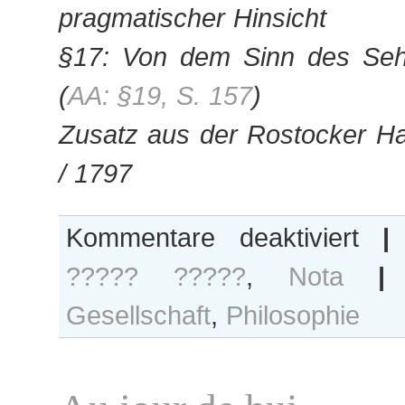
pragmatischer Hinsicht
§17: Von dem Sinn des Seh
(
AA: §19, S. 157
)
Zusatz aus der Rostocker Ha
/ 1797
für
Kommentare deaktiviert
|
Bezeugt
????? ?????
,
Nota
|
S
Gesellschaft
,
Philosophie