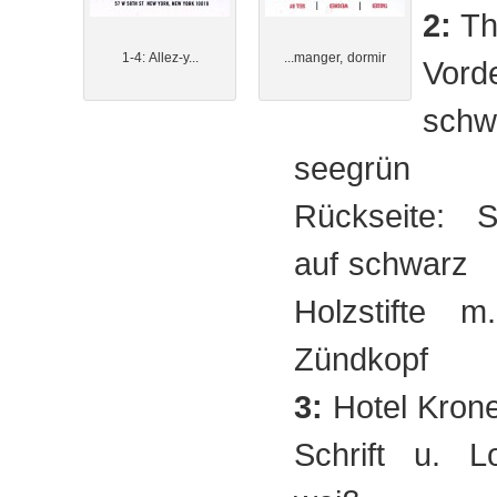
2:
Th
1-4: Allez-y...
...manger, dormir
Vorde
sc
seegrün
Rückseite: S
auf schwarz
Holzstifte m
Zündkopf
3:
Hotel Kron
Schrift u. L