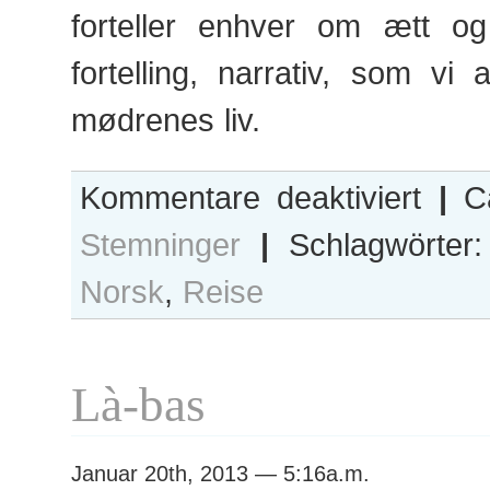
forteller enhver om ætt o
fortelling, narrativ, som vi al
mødrenes liv.
für
Kommentare deaktiviert
|
Ca
Mødre
Stemninger
|
Schlagwörter
Norsk
,
Reise
Là-bas
Januar 20th, 2013 — 5:16a.m.