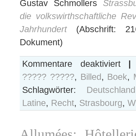
Gustav Schmollers
Strassb
die volkswirthschaftliche Rev
Jahrhundert
(Abschrift: 2
Dokument)
für
Kommentare deaktiviert
|
Im
????? ?????
,
Billed
,
Boek
,
Fokus
Schlagwörter:
Deutschland
Latine
,
Recht
,
Strasbourg
,
Wi
Allumées: Hôtelleri