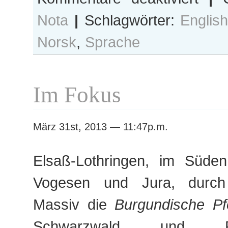
Au
Nota
|
Schlagwörter:
Englis
jour
de
Norsk
,
Sprache
hui
Im Fokus
März 31st, 2013 — 11:47p.m.
Elsaß-Lothringen, im Süde
Vogesen und Jura, durch
Massiv die
Burgundische Pf
Schwarzwald und Rhe