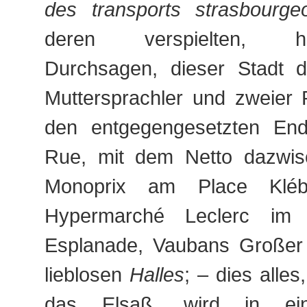
des transports strasbourge
deren verspielten, hell
Durchsagen, dieser Stadt d
Muttersprachler und zweier 
den entgegengesetzten En
Rue, mit dem Netto dazwi
Monoprix am Place Klé
Hypermarché Leclerc i
Esplanade, Vaubans Großer
lieblosen
Halles
; – dies alle
das Elsaß, wird in ei