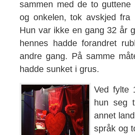
sammen med de to guttene s
og onkelen, tok avskjed fra h
Hun var ikke en gang 32 år g
hennes hadde forandret rub
andre gang. På samme måt
hadde sunket i grus.
Ved fylte
hun seg til
annet lan
språk og to