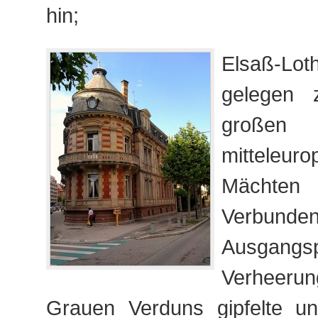
hin;
Elsaß-Loth
gelegen 
großen
mitteleuro
Mächten 
Verbunden
Ausgan
Verheer
Grauen Verduns gipfelte u