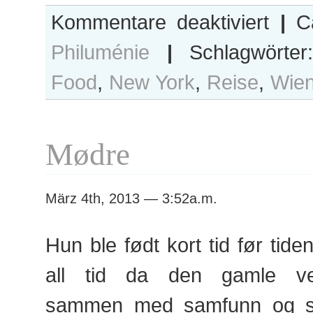
für
Kommentare deaktiviert
|
Ca
Allumées:
Philuménie
|
Schlagwörte
Hôtellerie
et
Food
,
New York
,
Reise
,
Wie
haute
cuisine
Mødre
März 4th, 2013 — 3:52a.m.
Hun ble født kort tid før tide
all tid da den gamle ve
sammen med samfunn og se