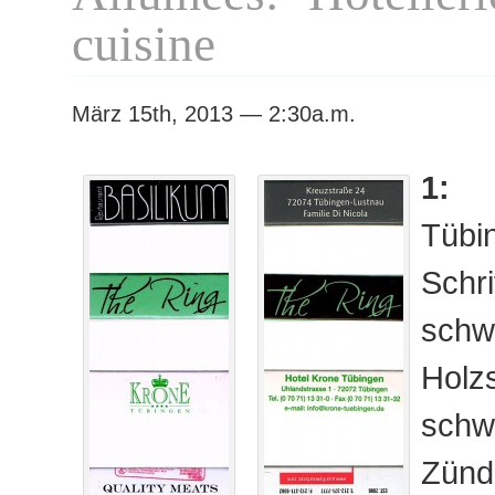
cuisine
März 15th, 2013 — 2:30a.m.
1:
Tübi
Schr
schw
Hol
schw
Zünd