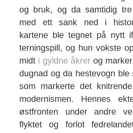
og bruk, og da samtidig tr
med ett sank ned i histo
kartene ble tegnet på nytt if
terningspill, og hun vokste o
midt
i gyldne åkrer
og marker 
dugnad og da hestevogn ble ski
som markerte det knitrende 
modernismen. Hennes ekt
østfronten under andre ve
flyktet og forlot fedreland