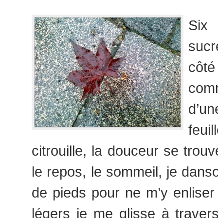
Six
sucr
côté
com
d’
feuil
citrouille, la douceur se trou
le repos, le sommeil, je danso
de pieds pour ne m’y enliser
légers je me glisse à trave