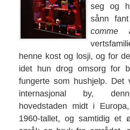
seg og h
sånn fan
comme a
vertsfam
henne kost og losji, og for d
idet hun drog omsorg for 
fungerte som hushjelp. Det 
internasjonal by, den
hovedstaden midt i Europa,
1960-tallet, og samtidig et ø