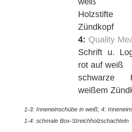
weiß
Holzstift
Zündkopf
4:
Quality Me
Schrift u. Lo
rot auf weiß
schwarze H
weißem Zünd
1-3: Inneneinschübe in weiß; 4: Inneneins
1-4: schmale Box-Streichholzschachteln